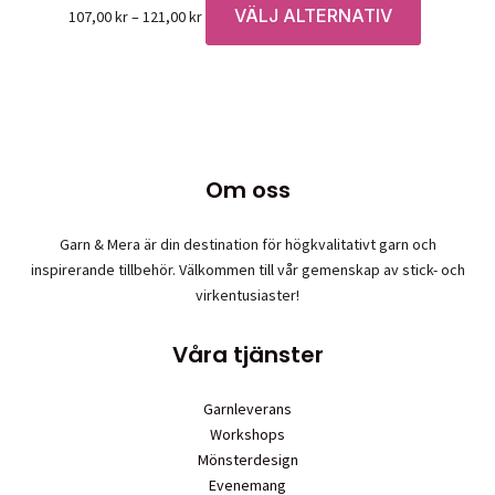
kan
VÄLJ ALTERNATIV
Prisintervall:
Den
107,00
kr
–
121,00
kr
väljas
107,00 kr
här
på
till
produkten
produktsidan
121,00 kr
har
flera
varianter.
De
Om oss
olika
alternative
Garn & Mera är din destination för högkvalitativt garn och
kan
inspirerande tillbehör. Välkommen till vår gemenskap av stick- och
väljas
virkentusiaster!
på
produktsid
Våra tjänster
Garnleverans
Workshops
Mönsterdesign
Evenemang