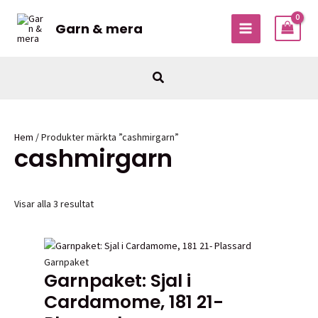
Hoppa
till
Garn & mera
MAIN
innehåll
MENU
Sök
Hem
/ Produkter märkta ”cashmirgarn”
cashmirgarn
Visar alla 3 resultat
Garnpaket
Garnpaket: Sjal i
Cardamome, 181 21-