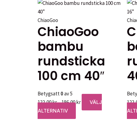
ChiaoGoo
Chi
ChiaoGoo
C
bambu
b
rundsticka
r
100 cm 40″
4
Betygsatt
0
av 5
Bet
Prisintervall:
122,00
kr
–
186,00
kr
122,
VÄLJ
Den
122,00 kr
ALTERNATIV
ALT
här
till
produkten
186,00 kr
har