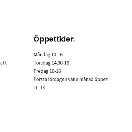
flera
.
varianter.
De
olika
Öppettider:
iven
alternativen
kan
p
Måndag 10-16
väljas
rätt
Torsdag 14,30-18
på
Fredag 10-16
sidan
produktsidan
Första lördagen varje månad öppet
10-13