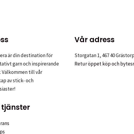
flera
flera
varianter.
varianter
De
De
olika
olika
ss
Vår adress
alternativen
alternat
kan
kan
ra är din destination för
Storgatan 1, 467 40 Grästor
väljas
väljas
tativt garn och inspirerande
Retur öppet köp och bytes
på
på
. Välkommen till vår
produktsidan
produkt
p av stick- och
siaster!
tjänster
rans
ps