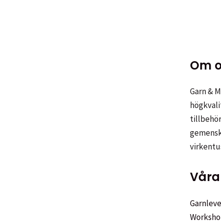
flera
varianter.
De
olika
Om o
alternativen
kan
Garn & Me
väljas
högkvali
på
tillbehör
produktsidan
gemenska
virkentu
Våra 
Garnleve
Worksho