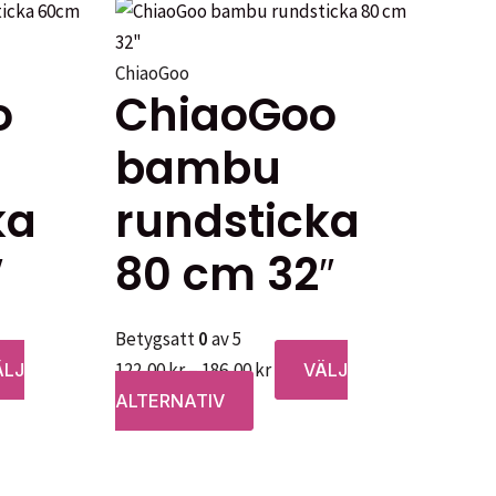
ChiaoGoo
o
ChiaoGoo
bambu
ka
rundsticka
″
80 cm 32″
Betygsatt
0
av 5
ervall:
Prisintervall:
122,00
kr
–
186,00
kr
ÄLJ
VÄLJ
 kr
Den
122,00 kr
ALTERNATIV
här
till
en
 kr
produkten
186,00 kr
har