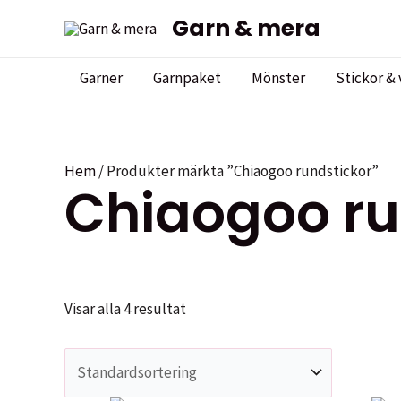
Hoppa
Garn & mera
till
innehåll
Garner
Garnpaket
Mönster
Stickor & 
Hem
/ Produkter märkta ”Chiaogoo rundstickor”
Chiaogoo ru
Visar alla 4 resultat