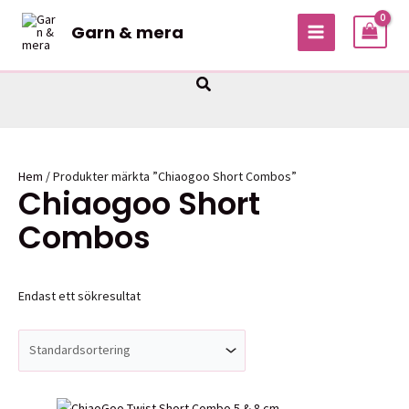
Hoppa
Garn & mera
till
MAIN
innehåll
MENU
Sök
Hem
/ Produkter märkta ”Chiaogoo Short Combos”
Chiaogoo Short
Combos
Endast ett sökresultat