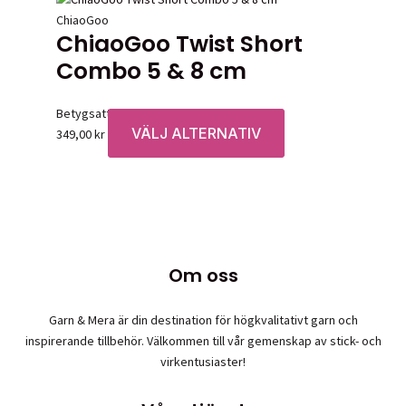
ChiaoGoo
ChiaoGoo Twist Short
Combo 5 & 8 cm
Betygsatt
0
av 5
VÄLJ ALTERNATIV
Den
349,00
kr
här
produkten
har
flera
varianter.
De
Om oss
olika
alternativen
Garn & Mera är din destination för högkvalitativt garn och
kan
inspirerande tillbehör. Välkommen till vår gemenskap av stick- och
väljas
virkentusiaster!
på
produktsidan