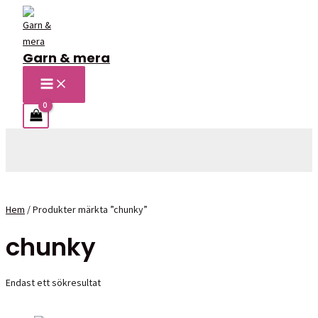
Hoppa
till
innehåll
Garn & mera
MAIN
MENU
Sök
Hem
/ Produkter märkta ”chunky”
chunky
Endast ett sökresultat