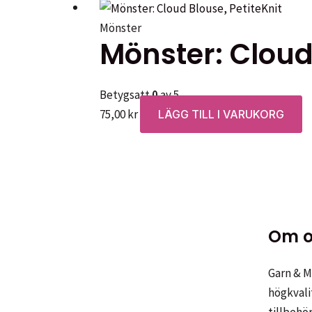
Mönster
Mönster: Cloud 
Betygsatt
0
av 5
75,00
kr
LÄGG TILL I VARUKORG
Om o
Garn & Me
högkvali