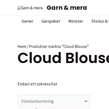
Hoppa
Garn & mera
till
innehåll
Garner
Garnpaket
Mönster
Stickor & 
Hem
/ Produkter märkta ”Cloud Blouse”
Cloud Blous
Endast ett sökresultat