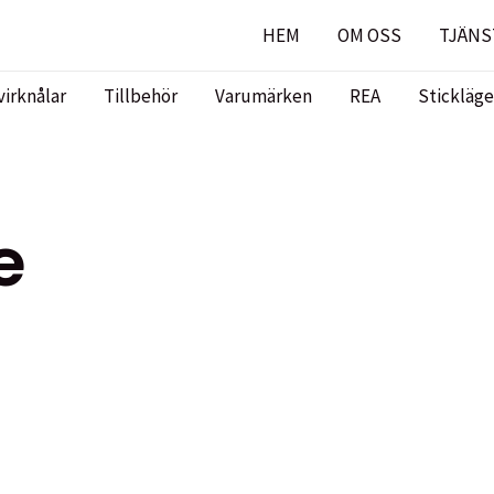
HEM
OM OSS
TJÄNS
virknålar
Tillbehör
Varumärken
REA
Stickläge
e