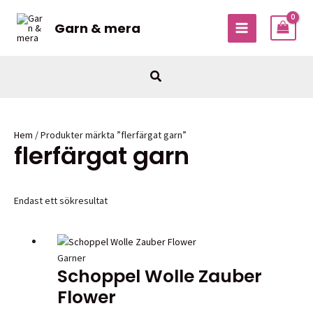
Hoppa
till
Garn & mera
MAIN
innehåll
MENU
Sök
Hem
/ Produkter märkta ”flerfärgat garn”
flerfärgat garn
Endast ett sökresultat
Garner
Schoppel Wolle Zauber
Flower