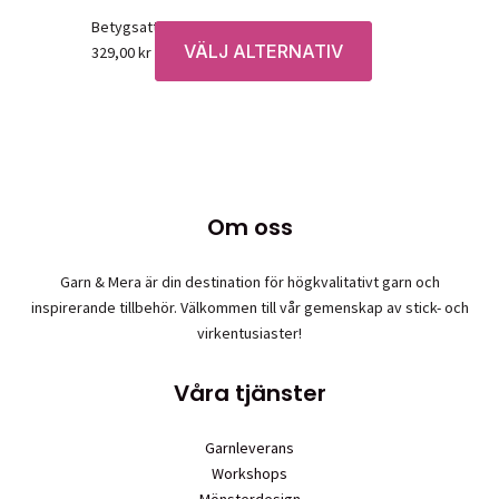
Betygsatt
0
av 5
VÄLJ ALTERNATIV
Den
329,00
kr
här
produkten
har
flera
varianter.
De
Om oss
olika
alternativen
Garn & Mera är din destination för högkvalitativt garn och
kan
inspirerande tillbehör. Välkommen till vår gemenskap av stick- och
väljas
virkentusiaster!
på
produktsidan
Våra tjänster
Garnleverans
Workshops