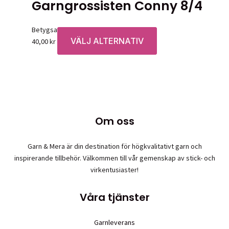
Garngrossisten Conny 8/4
Betygsatt
0
av 5
VÄLJ ALTERNATIV
Den
40,00
kr
här
produkten
har
flera
varianter.
De
Om oss
olika
alternativen
Garn & Mera är din destination för högkvalitativt garn och
kan
inspirerande tillbehör. Välkommen till vår gemenskap av stick- och
väljas
virkentusiaster!
på
produktsidan
Våra tjänster
Garnleverans