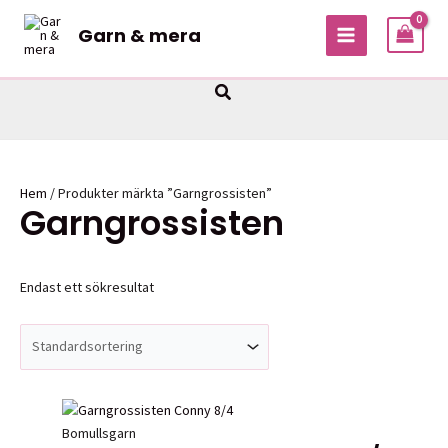
Hoppa
Garn & mera
till
MAIN
innehåll
MENU
Sök
Hem
/ Produkter märkta ”Garngrossisten”
Garngrossisten
Endast ett sökresultat
Bomullsgarn