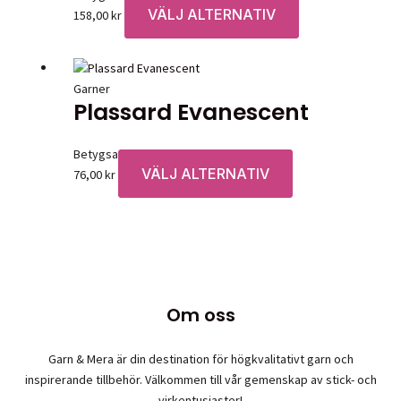
VÄLJ ALTERNATIV
Den
158,00
kr
här
produkten
har
Garner
flera
Plassard Evanescent
varianter.
De
Betygsatt
0
av 5
olika
VÄLJ ALTERNATIV
Den
76,00
kr
alternativen
här
kan
produkten
väljas
har
på
flera
produktsidan
varianter.
De
Om oss
olika
alternativen
Garn & Mera är din destination för högkvalitativt garn och
kan
inspirerande tillbehör. Välkommen till vår gemenskap av stick- och
väljas
virkentusiaster!
på