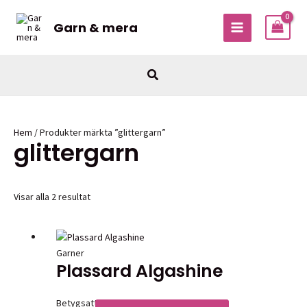
Hoppa
till
Garn & mera
MAIN
innehåll
MENU
Sök
Hem
/ Produkter märkta ”glittergarn”
glittergarn
Visar alla 2 resultat
Garner
Plassard Algashine
Betygsatt
0
av 5