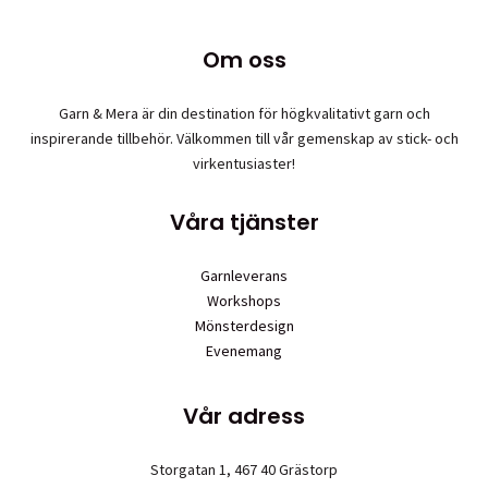
varianter.
De
Om oss
olika
alternativen
Garn & Mera är din destination för högkvalitativt garn och
kan
inspirerande tillbehör. Välkommen till vår gemenskap av stick- och
väljas
virkentusiaster!
på
produktsidan
Våra tjänster
Garnleverans
Workshops
Mönsterdesign
Evenemang
Vår adress
Storgatan 1, 467 40 Grästorp