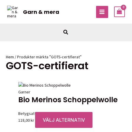
Hoppa
till
Garn & mera
MAIN
innehåll
MENU
Sök
Hem
/ Produkter märkta ”GOTS-certifierat”
GOTS-certifierat
Garner
Bio Merinos Schoppelwolle
Betygsatt
0
av 5
VÄLJ ALTERNATIV
Den
118,00
kr
här