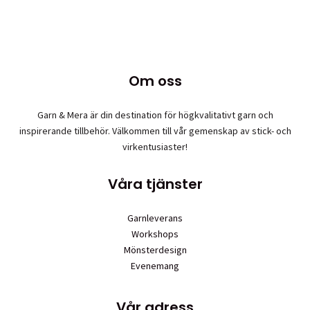
produkten
har
flera
varianter.
De
Om oss
olika
alternativen
Garn & Mera är din destination för högkvalitativt garn och
kan
inspirerande tillbehör. Välkommen till vår gemenskap av stick- och
väljas
virkentusiaster!
på
produktsidan
Våra tjänster
Garnleverans
Workshops
Mönsterdesign
Evenemang
Vår adress