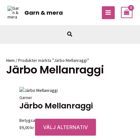
Hoppa
till
Garn & mera
MAIN
innehåll
MENU
Sök
Hem
/ Produkter märkta ”Järbo Mellanraggi”
Järbo Mellanraggi
Garner
Järbo Mellanraggi
Betygsatt
0
av 5
VÄLJ ALTERNATIV
Den
89,00
kr
här