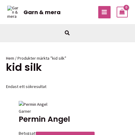
Hoppa
till
Garn & mera
MAIN
innehåll
MENU
Sök
Hem
/ Produkter märkta ”kid silk”
kid silk
Endast ett sökresultat
Garner
Permin Angel
Betygsatt
0
av 5