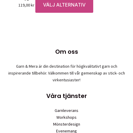
VÄLJ ALTERNATIV
Den
119,00
kr
här
produkten
har
flera
varianter.
De
Om oss
olika
alternativen
Garn & Mera är din destination för högkvalitativt garn och
kan
inspirerande tillbehör. Välkommen till vår gemenskap av stick- och
väljas
virkentusiaster!
på
produktsidan
Våra tjänster
Garnleverans
Workshops
Mönsterdesign
Evenemang