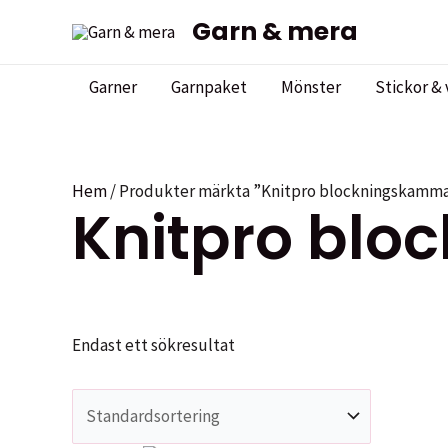
Hoppa
Garn & mera
till
innehåll
Garner
Garnpaket
Mönster
Stickor & 
Hem
/ Produkter märkta ”Knitpro blockningskamm
Knitpro bl
Endast ett sökresultat