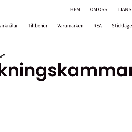
HEM
OM OSS
TJÄNS
virknålar
Tillbehör
Varumärken
REA
Stickläge
ar”
ockningskamma