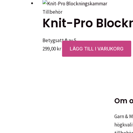
Tillbehör
Knit-Pro Bloc
Betygsatt
0
av 5
299,00
kr
LÄGG TILL I VARUKORG
Om o
Garn & Me
högkvali