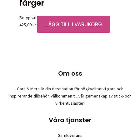
färger
Betygsatt
0
av 5
LÄGG TILL I VARUKORG
425,00
kr
Om oss
Garn & Mera är din destination för högkvalitativt garn och
inspirerande tillbehör. Välkommen till vår gemenskap av stick- och
virkentusiaster!
Våra tjänster
Garnleverans