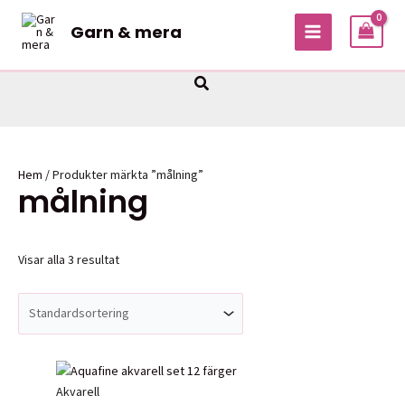
Hoppa
Garn & mera
till
MAIN
innehåll
MENU
Sök
Hem
/ Produkter märkta ”målning”
målning
Visar alla 3 resultat
Akvarell