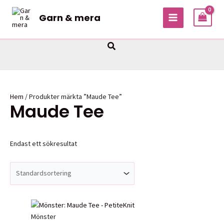
Hoppa
Garn & mera
till
MAIN
innehåll
MENU
Sök
Hem
/ Produkter märkta ”Maude Tee”
Maude Tee
Endast ett sökresultat
Mönster