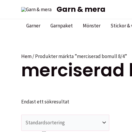
Hoppa
Garn & mera
till
innehåll
Garner
Garnpaket
Mönster
Stickor & 
Hem
/ Produkter märkta ”merciserad bomull 8/4”
merciserad 
Endast ett sökresultat