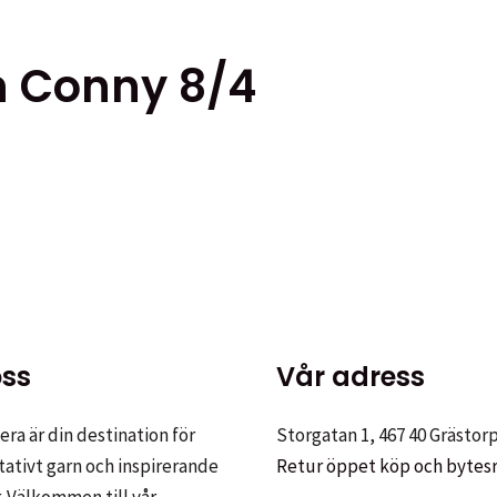
n Conny 8/4
ten
er.
ss
Vår adress
tiven
ra är din destination för
Storgatan 1, 467 40 Grästor
tativt garn och inspirerande
Retur öppet köp och bytes