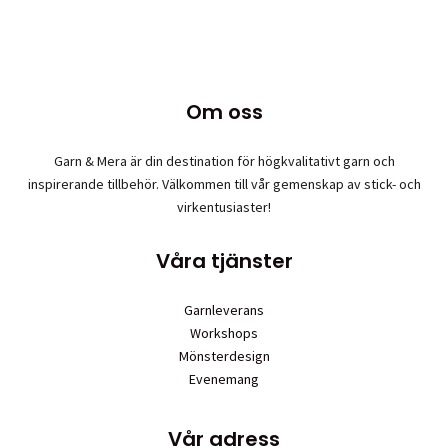
produkten
produktsidan
har
flera
varianter.
De
Om oss
olika
alternativen
Garn & Mera är din destination för högkvalitativt garn och
kan
inspirerande tillbehör. Välkommen till vår gemenskap av stick- och
väljas
virkentusiaster!
på
produktsidan
Våra tjänster
Garnleverans
Workshops
Mönsterdesign
Evenemang
Vår adress