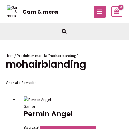
Hoppa
till
Garn & mera
MAIN
innehåll
MENU
Sök
Hem
/ Produkter märkta ”mohairblanding”
mohairblanding
Visar alla 3 resultat
Garner
Permin Angel
Betygsatt
0
av 5