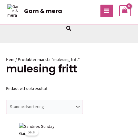
Hoppa
Garn & mera
till
MAIN
innehåll
MENU
Sök
Hem
/ Produkter märkta ”mulesing fritt”
mulesing fritt
Endast ett sökresultat
Sale!
Garner