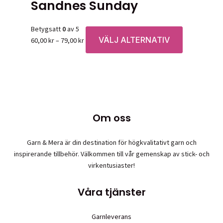
Sandnes Sunday
Betygsatt
0
av 5
VÄLJ ALTERNATIV
Prisintervall:
Den
60,00
kr
–
79,00
kr
60,00 kr
här
till
produkten
79,00 kr
har
flera
varianter.
De
Om oss
olika
alternativen
Garn & Mera är din destination för högkvalitativt garn och
kan
inspirerande tillbehör. Välkommen till vår gemenskap av stick- och
väljas
virkentusiaster!
på
produktsidan
Våra tjänster
Garnleverans