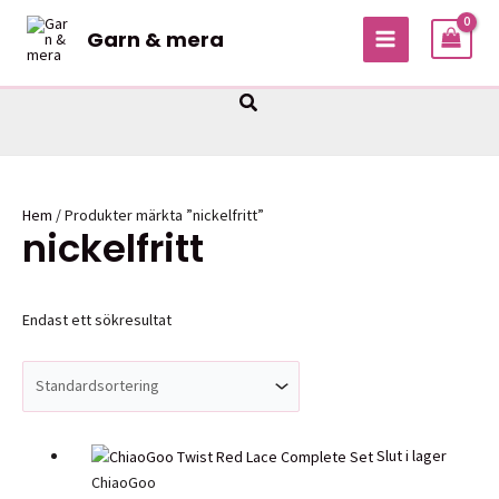
Hoppa
Garn & mera
till
MAIN
innehåll
MENU
Sök
Hem
/ Produkter märkta ”nickelfritt”
nickelfritt
Endast ett sökresultat
Slut i lager
ChiaoGoo