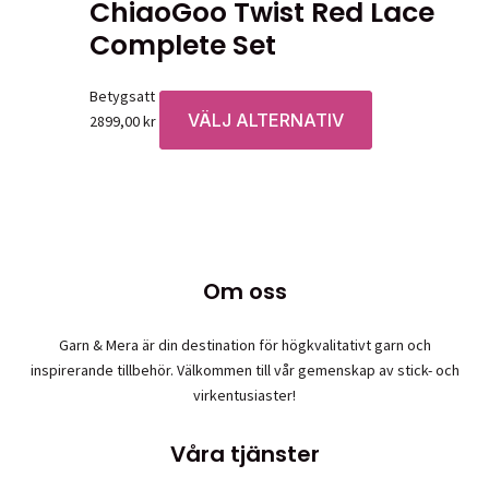
ChiaoGoo Twist Red Lace
Complete Set
Betygsatt
0
av 5
VÄLJ ALTERNATIV
Den
2899,00
kr
här
produkten
har
flera
varianter.
De
Om oss
olika
alternativen
Garn & Mera är din destination för högkvalitativt garn och
kan
inspirerande tillbehör. Välkommen till vår gemenskap av stick- och
väljas
virkentusiaster!
på
produktsidan
Våra tjänster