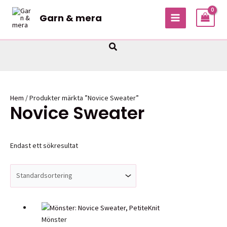
Hoppa
Garn & mera
till
MAIN
innehåll
MENU
Sök
Hem
/ Produkter märkta ”Novice Sweater”
Novice Sweater
Endast ett sökresultat
Mönster