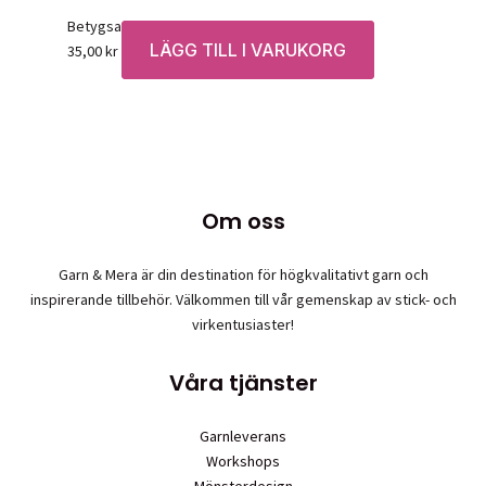
Betygsatt
0
av 5
LÄGG TILL I VARUKORG
35,00
kr
Om oss
Garn & Mera är din destination för högkvalitativt garn och
inspirerande tillbehör. Välkommen till vår gemenskap av stick- och
virkentusiaster!
Våra tjänster
Garnleverans
Workshops