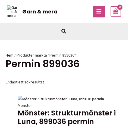
Hoppa
till
Garn & mera
MAIN
innehåll
MENU
Sök
Hem
/ Produkter märkta ”Permin 899036”
Permin 899036
Endast ett sökresultat
Mönster
Mönster: Strukturmönster i
Luna, 899036 permin