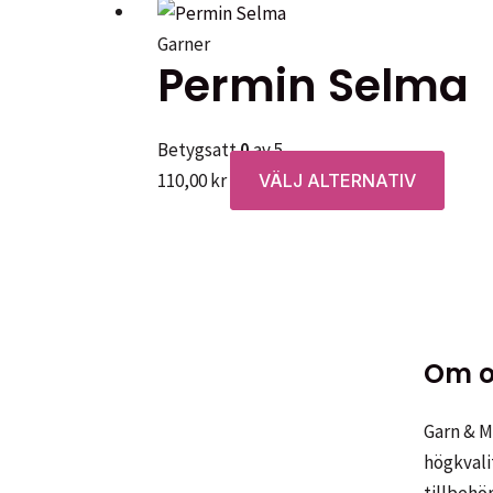
Garner
Permin Selma
Betygsatt
0
av 5
Den
110,00
kr
VÄLJ ALTERNATIV
här
produ
har
flera
varian
De
Om o
olika
altern
Garn & Me
kan
högkvali
väljas