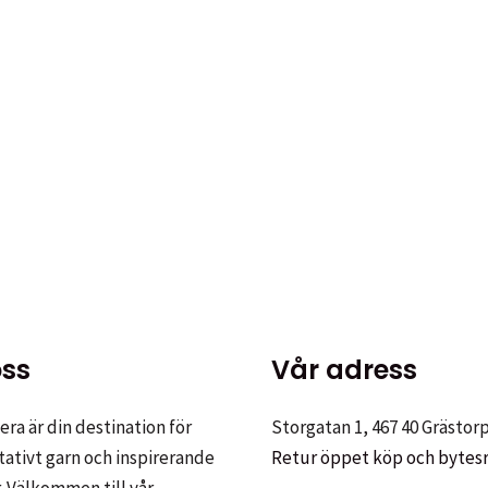
kten
ter.
ss
Vår adress
ativen
ra är din destination för
Storgatan 1, 467 40 Grästor
tativt garn och inspirerande
Retur öppet köp och bytes