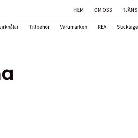
HEM
OM OSS
TJÄNS
virknålar
Tillbehör
Varumärken
REA
Stickläge
ma