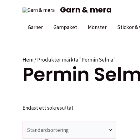
Hoppa
Garn & mera
till
innehåll
Garner
Garnpaket
Mönster
Stickor & 
Hem
/ Produkter märkta ”Permin Selma”
Permin Sel
Endast ett sökresultat