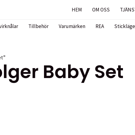
HEM
OM OSS
TJÄNS
virknålar
Tillbehör
Varumärken
REA
Stickläge
et”
olger Baby Set