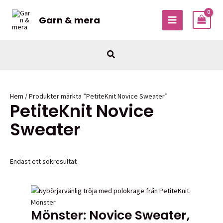
Hoppa
till
Garn & mera
MAIN
innehåll
MENU
Sök
Hem
/ Produkter märkta ”PetiteKnit Novice Sweater”
PetiteKnit Novice
Sweater
Endast ett sökresultat
Mönster
Mönster: Novice Sweater,