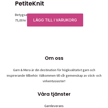
PetiteKnit
Betygsatt
0
av 5
LÄGG TILL I VARUKORG
75,00
kr
Om oss
Garn & Mera är din destination för högkvalitativt garn och
inspirerande tillbehör. Välkommen till vår gemenskap av stick- och
virkentusiaster!
Våra tjänster
Garnleverans