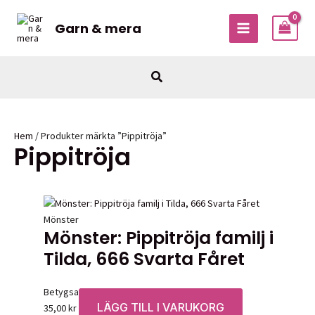
Hoppa
till
Garn & mera
MAIN
innehåll
MENU
Sök
Hem
/ Produkter märkta ”Pippitröja”
Pippitröja
Mönster
Mönster: Pippitröja familj i
Tilda, 666 Svarta Fåret
Betygsatt
0
av 5
LÄGG TILL I VARUKORG
35,00
kr