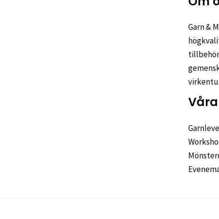
Om o
Garn & Me
högkvali
tillbehör
gemenska
virkentu
Våra 
Garnleve
Worksho
Mönster
Evenem