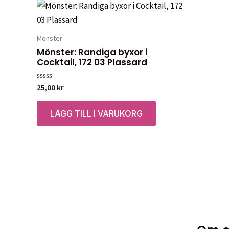
Mönster
Mönster: Randiga byxor i
Cocktail, 172 03 Plassard
Betygsatt
25,00
kr
0
av
5
LÄGG TILL I VARUKORG