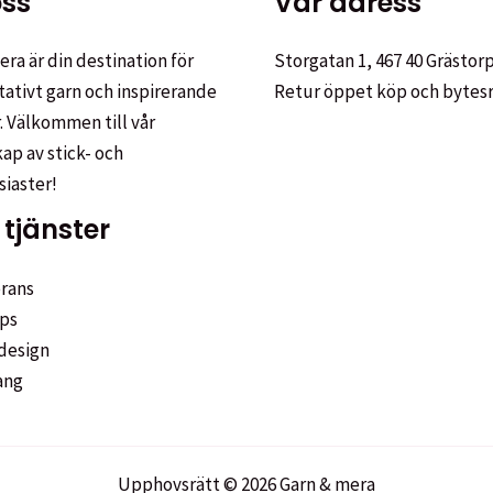
ss
Vår adress
ra är din destination för
Storgatan 1, 467 40 Grästor
tativt garn och inspirerande
Retur öppet köp och bytes
. Välkommen till vår
p av stick- och
siaster!
tjänster
rans
ps
design
ang
Upphovsrätt © 2026 Garn & mera