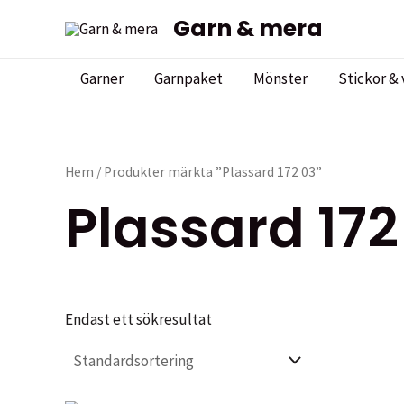
Hoppa
Garn & mera
till
innehåll
Garner
Garnpaket
Mönster
Stickor & 
Hem
/ Produkter märkta ”Plassard 172 03”
Plassard 172
Endast ett sökresultat