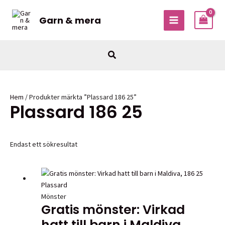
Hoppa
till
Garn & mera
MAIN
innehåll
MENU
Sök
Hem
/ Produkter märkta ”Plassard 186 25”
Plassard 186 25
Endast ett sökresultat
Mönster
Gratis mönster: Virkad
hatt till barn i Maldiva,