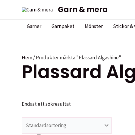
Hoppa
Garn & mera
till
innehåll
Garner
Garnpaket
Mönster
Stickor & 
Hem
/ Produkter märkta ”Plassard Algashine”
Plassard Al
Endast ett sökresultat