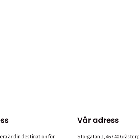
en
.
ss
Vår adress
iven
ra är din destination för
Storgatan 1, 467 40 Grästor