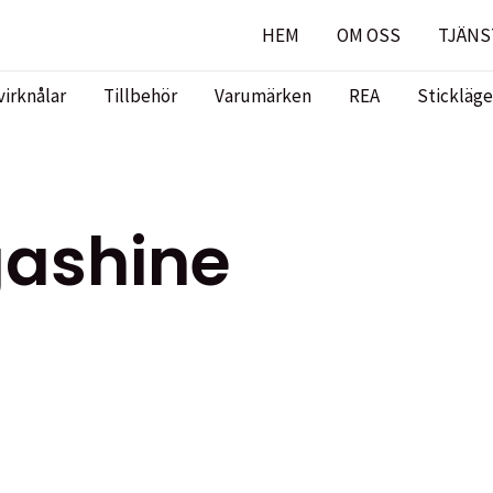
HEM
OM OSS
TJÄNS
virknålar
Tillbehör
Varumärken
REA
Stickläge
gashine