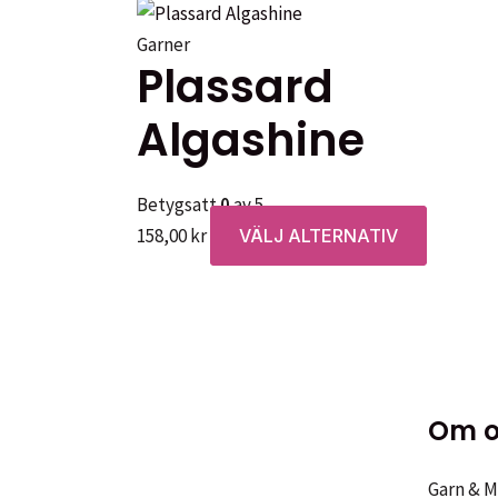
Garner
Plassard
Algashine
Betygsatt
0
av 5
Den
158,00
kr
VÄLJ ALTERNATIV
här
produkt
har
flera
varianter
De
Om o
olika
alternat
Garn & Me