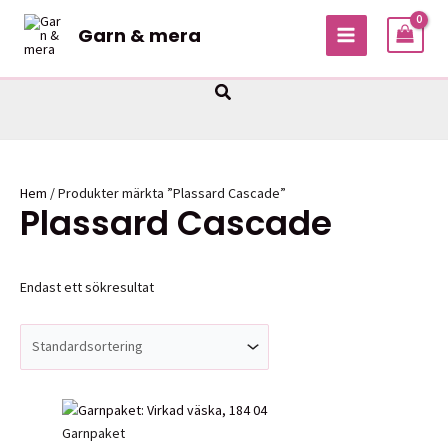
Hoppa
Garn & mera
till
MAIN
innehåll
MENU
Sök
Hem
/ Produkter märkta ”Plassard Cascade”
Plassard Cascade
Endast ett sökresultat
Garnpaket