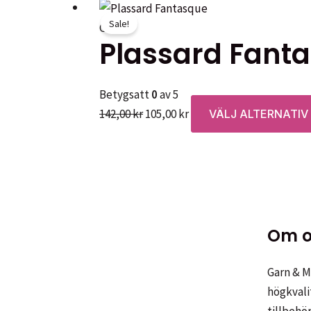
Sale!
Garner
Plassard Fant
Betygsatt
0
av 5
Det
Det
142,00
kr
105,00
kr
VÄLJ ALTERNATIV
ursprungliga
nuvarande
priset
priset
var:
är:
142,00 kr.
105,00 kr.
Om o
Garn & Me
högkvali