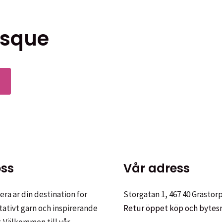
asque
Den
här
produkten
har
flera
varianter.
De
ss
Vår adress
olika
alternativen
ra är din destination för
Storgatan 1, 467 40 Grästor
kan
tativt garn och inspirerande
Retur öppet köp och bytes
väljas