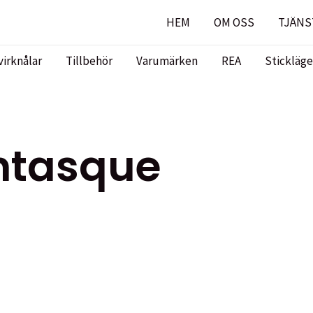
HEM
OM OSS
TJÄNS
virknålar
Tillbehör
Varumärken
REA
Stickläge
ntasque