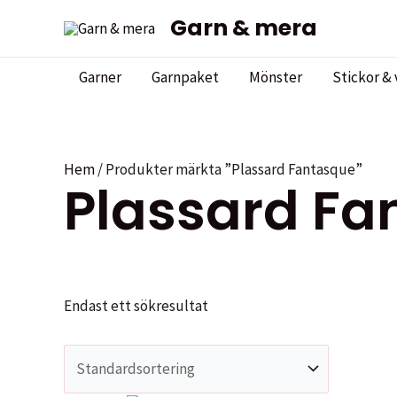
Hoppa
Garn & mera
till
innehåll
Garner
Garnpaket
Mönster
Stickor & 
Hem
/ Produkter märkta ”Plassard Fantasque”
Plassard Fa
Endast ett sökresultat