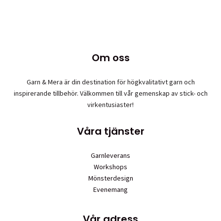
produkten
har
flera
varianter.
De
Om oss
olika
alternativen
Garn & Mera är din destination för högkvalitativt garn och
kan
inspirerande tillbehör. Välkommen till vår gemenskap av stick- och
väljas
virkentusiaster!
på
produktsidan
Våra tjänster
Garnleverans
Workshops
Mönsterdesign
Evenemang
Vår adress