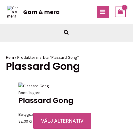
Hoppa
till
Garn & mera
MAIN
innehåll
MENU
Sök
Hem
/ Produkter märkta ”Plassard Gong”
Plassard Gong
Bomullsgarn
Plassard Gong
Betygsatt
0
av 5
VÄLJ ALTERNATIV
Den
82,00
kr
här