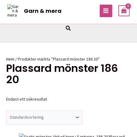
Hoppa
Garn & mera
till
MAIN
innehåll
MENU
Sök
Hem
/ Produkter märkta ”Plassard mönster 186 20”
Plassard mönster 186
20
Endast ett sökresultat