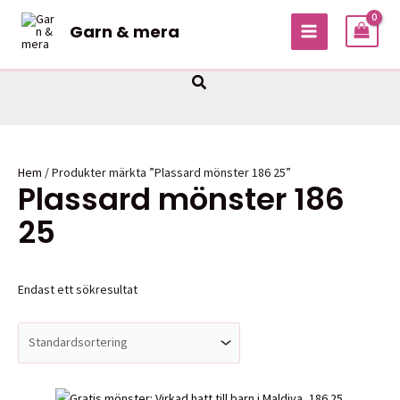
Hoppa
Garn & mera
till
MAIN
innehåll
MENU
Sök
Hem
/ Produkter märkta ”Plassard mönster 186 25”
Plassard mönster 186
25
Endast ett sökresultat