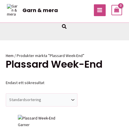
Hoppa
Garn & mera
till
MAIN
innehåll
MENU
Sök
Hem
/ Produkter märkta ”Plassard Week-End”
Plassard Week-End
Endast ett sökresultat
Garner