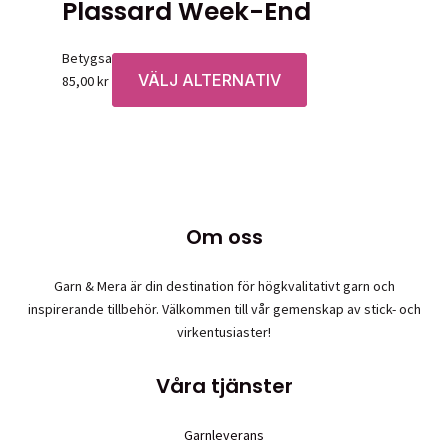
Plassard Week-End
Betygsatt
0
av 5
VÄLJ ALTERNATIV
Den
85,00
kr
här
produkten
har
flera
varianter.
De
Om oss
olika
alternativen
Garn & Mera är din destination för högkvalitativt garn och
kan
inspirerande tillbehör. Välkommen till vår gemenskap av stick- och
väljas
virkentusiaster!
på
produktsidan
Våra tjänster
Garnleverans