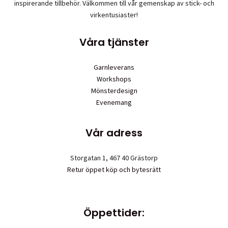
inspirerande tillbehör. Välkommen till vår gemenskap av stick- och
väljas
virkentusiaster!
på
produktsi
Våra tjänster
Garnleverans
Workshops
Mönsterdesign
Evenemang
Vår adress
Storgatan 1, 467 40 Grästorp
Retur öppet köp och bytesrätt
Öppettider: