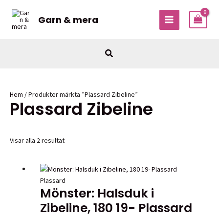
Hoppa
till
Garn & mera
MAIN
innehåll
MENU
Sök
Hem
/ Produkter märkta ”Plassard Zibeline”
Plassard Zibeline
Visar alla 2 resultat
Plassard
Mönster: Halsduk i
Zibeline, 180 19- Plassard