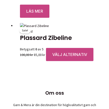
Betygsatt
0
av 5
LÄS MER
Sale!
Plassard
Plassard Zibeline
Betygsatt
0
av 5
VÄLJ ALTERNATIV
Det
Det
Den
100,00
kr
85,00
kr
ursprungliga
nuvarande
här
priset
priset
produkten
var:
är:
har
100,00 kr.
85,00 kr.
flera
varianter.
De
Om oss
olika
alternativ
Garn & Mera är din destination för högkvalitativt garn och
kan