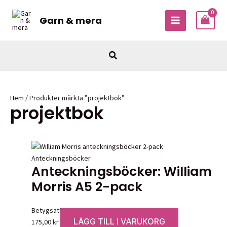
Hoppa
till
Garn & mera
MAIN
innehåll
MENU
Sök
Hem
/ Produkter märkta ”projektbok”
projektbok
Anteckningsböcker
Anteckningsböcker: William
Morris A5 2-pack
Betygsatt
0
av 5
LÄGG TILL I VARUKORG
175,00
kr