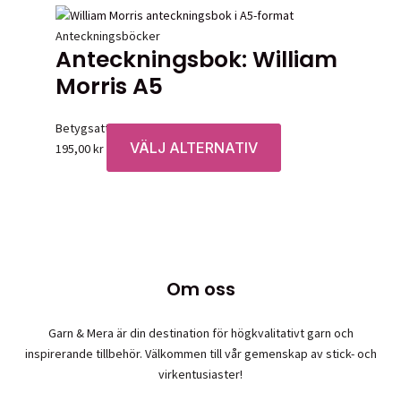
Anteckningsböcker
Anteckningsbok: William
Morris A5
Betygsatt
0
av 5
VÄLJ ALTERNATIV
Den
195,00
kr
här
produkten
har
flera
varianter.
De
Om oss
olika
alternativen
Garn & Mera är din destination för högkvalitativt garn och
kan
inspirerande tillbehör. Välkommen till vår gemenskap av stick- och
väljas
virkentusiaster!
på
produktsidan