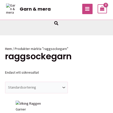
Hoppa
Garn & mera
till
MAIN
innehåll
MENU
Sök
Hem
/ Produkter märkta ”raggsockegarn”
raggsockegarn
Endast ett sökresultat
Garner