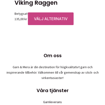
Viking Raggen
Betygsatt
0
av 5
VÄLJ ALTERNATIV
Den
135,00
kr
här
produkten
har
flera
varianter.
De
Om oss
olika
alternativen
Garn & Mera är din destination för högkvalitativt garn och
kan
inspirerande tillbehör. Välkommen till vår gemenskap av stick- och
väljas
virkentusiaster!
på
produktsidan
Våra tjänster
Garnleverans