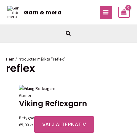
Hoppa
till
Garn & mera
MAIN
innehåll
MENU
Sök
Hem
/ Produkter märkta ”reflex”
reflex
Garner
Viking Reflexgarn
Betygsatt
0
av 5
VÄLJ ALTERNATIV
Den
65,00
kr
här