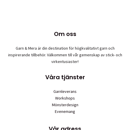
produkten
har
flera
varianter.
De
Om oss
olika
alternativen
Garn & Mera är din destination för högkvalitativt garn och
kan
inspirerande tillbehör. Välkommen till vår gemenskap av stick- och
väljas
virkentusiaster!
på
produktsidan
Våra tjänster
Garnleverans
Workshops
Mönsterdesign
Evenemang
Vår adress