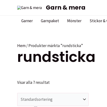
Hoppa
Garn & mera
till
innehåll
Garner
Garnpaket
Mönster
Stickor & 
Hem
/ Produkter märkta ”rundsticka”
rundsticka
Visar alla 7 resultat