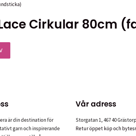
på
har
produktsidan
flera
ace Cirkular 80cm (fa
varianter.
De
olika
alternativen
Den
V
kan
här
väljas
produkten
på
har
produktsidan
flera
varianter.
De
ss
Vår adress
olika
alternativen
ra är din destination för
Storgatan 1, 467 40 Grästor
kan
tativt garn och inspirerande
Retur öppet köp och bytes
väljas