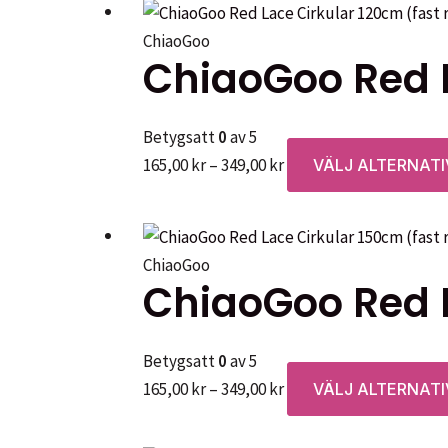
349,00 kr
ChiaoGoo
ChiaoGoo Red L
Betygsatt
0
av 5
Prisintervall:
165,00
kr
–
349,00
kr
VÄLJ ALTERNATI
165,00 kr
till
349,00 kr
ChiaoGoo
ChiaoGoo Red L
Betygsatt
0
av 5
Prisintervall:
165,00
kr
–
349,00
kr
VÄLJ ALTERNATI
165,00 kr
till