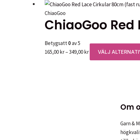
279,00 kr
ChiaoGoo
ChiaoGoo Red L
Betygsatt
0
av 5
Prisintervall:
165,00
kr
–
349,00
kr
VÄLJ ALTERNATI
165,00 kr
till
349,00 kr
Om o
Garn & Me
högkvali