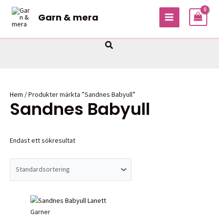
Hoppa
Garn & mera
till
MAIN
innehåll
MENU
Sök
Hem
/ Produkter märkta ”Sandnes Babyull”
Sandnes Babyull
Endast ett sökresultat
Garner