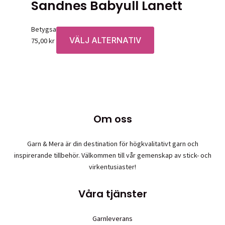
Sandnes Babyull Lanett
Betygsatt
0
av 5
VÄLJ ALTERNATIV
Den
75,00
kr
här
produkten
har
flera
varianter.
De
Om oss
olika
alternativen
Garn & Mera är din destination för högkvalitativt garn och
kan
inspirerande tillbehör. Välkommen till vår gemenskap av stick- och
väljas
virkentusiaster!
på
produktsidan
Våra tjänster
Garnleverans