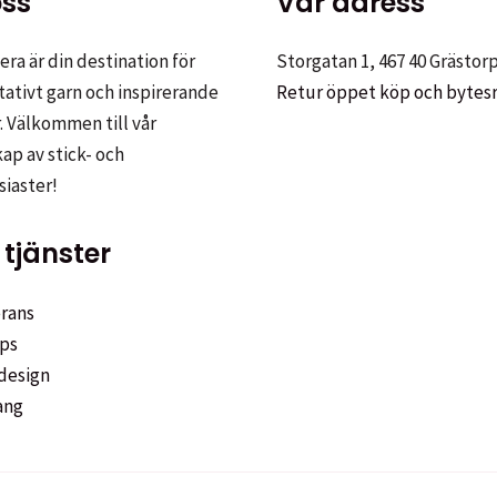
ss
Vår adress
ra är din destination för
Storgatan 1, 467 40 Grästor
tativt garn och inspirerande
Retur öppet köp och bytes
. Välkommen till vår
p av stick- och
siaster!
tjänster
rans
ps
design
ang