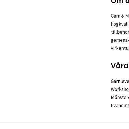
Om o
Garn & Me
högkvali
tillbehör
gemenska
virkentu
Våra 
Garnleve
Worksho
Mönster
Evenem