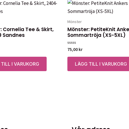
Mönster
 Cornelia Tee & Skirt,
Mönster: PetiteKnit Ank
9 Sandnes
Sommartröja (XS-5XL)
Betygsatt
75,00
kr
0
av
5
 TILL I VARUKORG
LÄGG TILL I VARUKORG