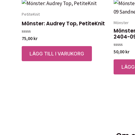
PetiteKnit
Mönster: Audrey Top, PetiteKnit
Mönster
Mönster:
2404-0
Betygsatt
75,00
kr
0
av
5
Betygsatt
50,00
kr
LÄGG TILL I VARUKORG
0
av
5
LÄGG