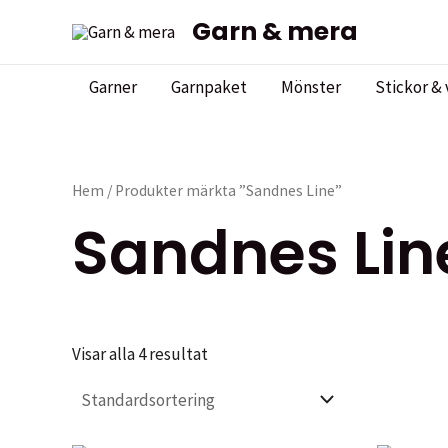
Hoppa
Garn & mera
till
innehåll
Garner
Garnpaket
Mönster
Stickor & 
Hem
/ Produkter märkta ”Sandnes Line”
Sandnes Lin
Visar alla 4 resultat