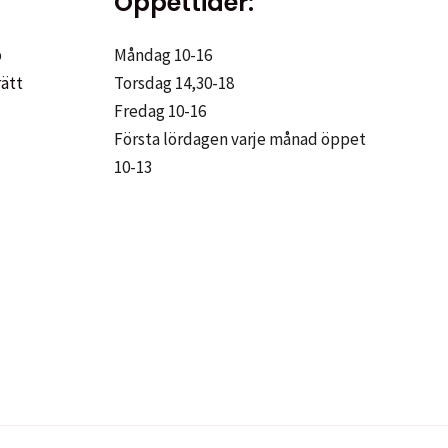
Öppettider:
på
produktsidan
p
Måndag 10-16
rätt
Torsdag 14,30-18
Fredag 10-16
Första lördagen varje månad öppet
10-13