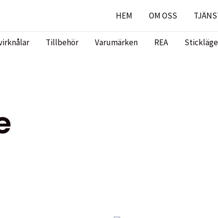
HEM
OM OSS
TJÄNS
virknålar
Tillbehör
Varumärken
REA
Stickläge
e