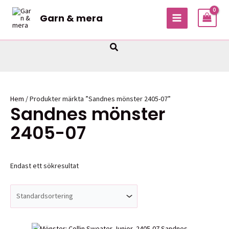
Hoppa
Garn & mera
till
MAIN
innehåll
MENU
Sök
Hem
/ Produkter märkta ”Sandnes mönster 2405-07”
Sandnes mönster
2405-07
Endast ett sökresultat