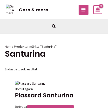
Hoppa
till
Garn & mera
MAIN
innehåll
MENU
Sök
Hem
/ Produkter märkta ”Santurina”
Santurina
Endast ett sökresultat
Bomullsgarn
Plassard Santurina
Betygsatt
0
av 5