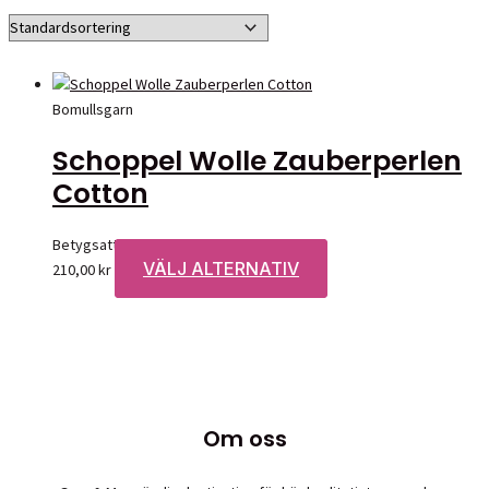
Bomullsgarn
Schoppel Wolle Zauberperlen
Cotton
Betygsatt
0
av 5
VÄLJ ALTERNATIV
Den
210,00
kr
här
produkten
har
flera
varianter.
De
Om oss
olika
alternativen