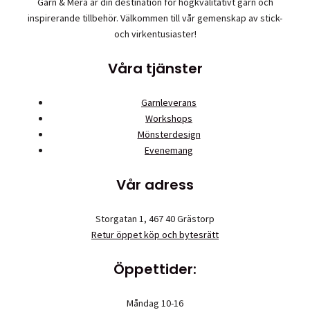
Garn & Mera är din destination för högkvalitativt garn och
kan
inspirerande tillbehör. Välkommen till vår gemenskap av stick-
väljas
och virkentusiaster!
på
produktsidan
Våra tjänster
Garnleverans
Workshops
Mönsterdesign
Evenemang
Vår adress
Storgatan 1, 467 40 Grästorp
Retur öppet köp och bytesrätt
Öppettider:
Måndag 10-16