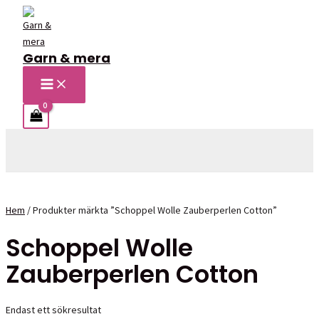
Hoppa
till
innehåll
Garn & mera
MAIN
MENU
Sök
Hem
/ Produkter märkta ”Schoppel Wolle Zauberperlen Cotton”
Schoppel Wolle
Zauberperlen Cotton
Endast ett sökresultat