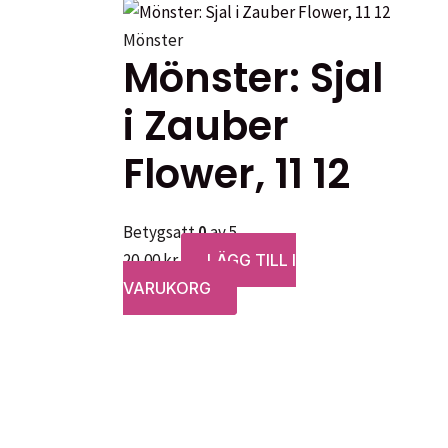
Mönster
Mönster: Sjal
i Zauber
Flower, 11 12
Betygsatt
0
av 5
20,00
kr
LÄGG TILL I
VARUKORG