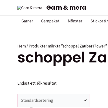
Hoppa
Garn & mera
till
innehåll
Garner
Garnpaket
Mönster
Stickor & 
Hem
/ Produkter märkta ”schoppel Zauber Flower”
schoppel Za
Endast ett sökresultat