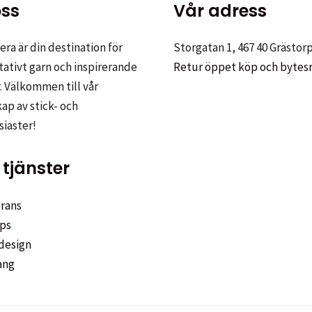
ss
Vår adress
ra är din destination för
Storgatan 1, 467 40 Grästor
tativt garn och inspirerande
Retur öppet köp och bytes
. Välkommen till vår
p av stick- och
siaster!
tjänster
rans
ps
design
ang