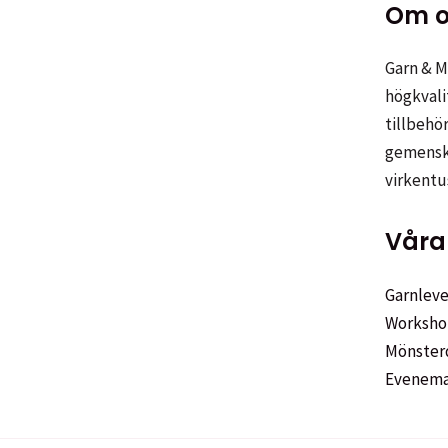
Om o
Garn & Me
högkvali
tillbehör
gemenska
virkentu
Våra 
Garnleve
Worksho
Mönster
Evenem