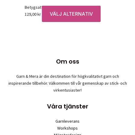
Betygsatt
0
av 5
VÄLJ ALTERNATIV
Den
129,00
kr
här
produkten
har
flera
varianter.
De
Om oss
olika
alternativen
Garn & Mera är din destination för högkvalitativt garn och
kan
inspirerande tillbehör. Välkommen till vår gemenskap av stick- och
väljas
virkentusiaster!
på
produktsidan
Våra tjänster
Garnleverans
Workshops