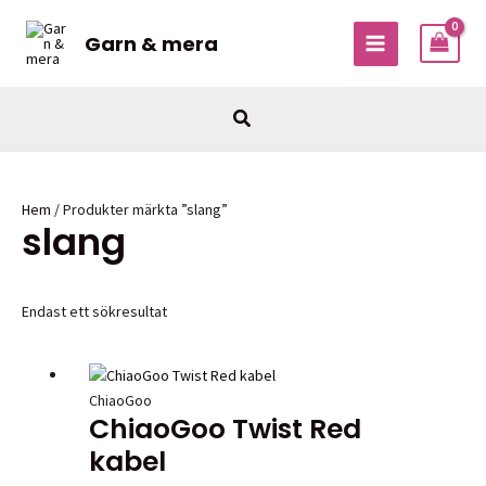
Hoppa
till
Garn & mera
MAIN
innehåll
MENU
Sök
Hem
/ Produkter märkta ”slang”
slang
Endast ett sökresultat
ChiaoGoo
ChiaoGoo Twist Red
kabel