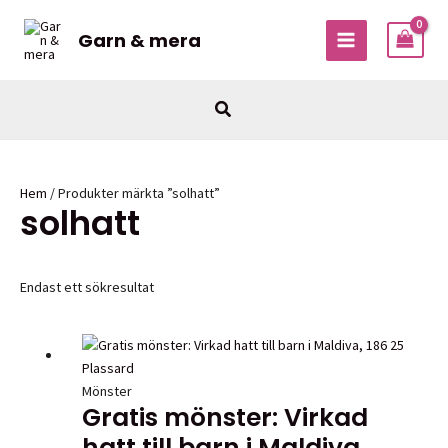
Hoppa
till
Garn & mera
MAIN
innehåll
MENU
Sök
Hem
/ Produkter märkta ”solhatt”
solhatt
Endast ett sökresultat
Mönster
Gratis mönster: Virkad
hatt till barn i Maldiva,