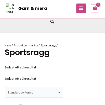
Hoppa
Garn & mera
till
MAIN
innehåll
MENU
Sök
Hem
/ Produkter märkta ”Sportsragg”
Sportsragg
Endast ett sökresultat
Endast ett sökresultat