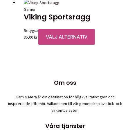
Garner
Viking Sportsragg
Betygsatt
0
av 5
VÄLJ ALTERNATIV
Den
35,00
kr
här
produkten
har
flera
varianter.
De
Om oss
olika
alternativen
Garn & Mera är din destination för högkvalitativt garn och
kan
inspirerande tillbehör. Välkommen till vår gemenskap av stick- och
väljas
virkentusiaster!
på
produktsidan
Våra tjänster