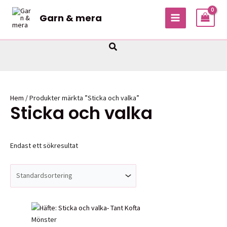
Hoppa
Garn & mera
till
MAIN
innehåll
MENU
Sök
Hem
/ Produkter märkta ”Sticka och valka”
Sticka och valka
Endast ett sökresultat
Mönster