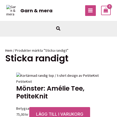
Hoppa
till
Garn & mera
MAIN
innehåll
MENU
Sök
Hem
/ Produkter märkta ”Sticka randigt”
Sticka randigt
PetiteKnit
Mönster: Amélie Tee,
PetiteKnit
Betygsatt
0
av 5
LÄGG TILL I VARUKORG
75,00
kr