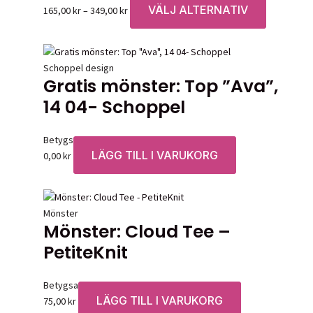
kan
VÄLJ ALTERNATIV
Prisintervall:
Den
165,00
kr
–
349,00
kr
väljas
165,00 kr
här
på
till
produkten
produktsid
349,00 kr
har
Schoppel design
flera
Gratis mönster: Top ”Ava”,
varianter.
14 04- Schoppel
De
olika
alternative
Betygsatt
0
av 5
kan
LÄGG TILL I VARUKORG
0,00
kr
väljas
på
produktsid
Mönster
Mönster: Cloud Tee –
PetiteKnit
Betygsatt
0
av 5
LÄGG TILL I VARUKORG
75,00
kr