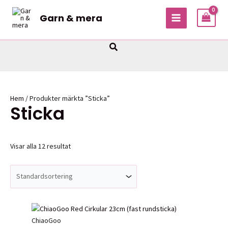
Hoppa
Garn & mera
till
MAIN
innehåll
MENU
Sök
Hem
/ Produkter märkta ”Sticka”
Sticka
Visar alla 12 resultat
ChiaoGoo