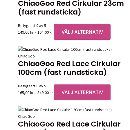
ChiaoGoo Red Cirkular 23cm
(fast rundsticka)
Betygsatt
0
av 5
VÄLJ ALTERNATIV
Prisintervall:
Den
149,00
kr
–
164,00
kr
149,00 kr
här
till
produkten
164,00 kr
har
ChiaoGoo
flera
ChiaoGoo Red Lace Cirkular
varianter.
100cm (fast rundsticka)
De
olika
alternative
Betygsatt
0
av 5
kan
VÄLJ ALTERNATIV
Prisintervall:
Den
165,00
kr
–
349,00
kr
väljas
165,00 kr
här
på
till
produkten
produktsid
349,00 kr
har
ChiaoGoo
flera
ChiaoGoo Red Lace Cirkular
varianter.