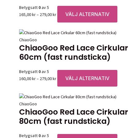
alternative
Betygsatt
0
av 5
kan
VÄLJ ALTERNATIV
Prisintervall:
Den
165,00
kr
–
279,00
kr
väljas
165,00 kr
här
på
till
produkten
produktsid
279,00 kr
har
ChiaoGoo
flera
ChiaoGoo Red Lace Cirkular
varianter.
60cm (fast rundsticka)
De
olika
alternative
Betygsatt
0
av 5
kan
VÄLJ ALTERNATIV
Prisintervall:
Den
160,00
kr
–
279,00
kr
väljas
160,00 kr
här
på
till
produkten
produktsid
279,00 kr
har
ChiaoGoo
flera
ChiaoGoo Red Lace Cirkular
varianter.
80cm (fast rundsticka)
De
olika
alternative
Betygsatt
0
av 5