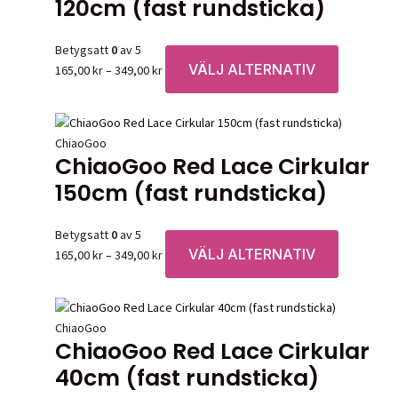
120cm (fast rundsticka)
De
olika
alternative
Betygsatt
0
av 5
kan
VÄLJ ALTERNATIV
Prisintervall:
Den
165,00
kr
–
349,00
kr
väljas
165,00 kr
här
på
till
produkten
produktsid
349,00 kr
har
ChiaoGoo
flera
ChiaoGoo Red Lace Cirkular
varianter.
150cm (fast rundsticka)
De
olika
alternative
Betygsatt
0
av 5
kan
VÄLJ ALTERNATIV
Prisintervall:
Den
165,00
kr
–
349,00
kr
väljas
165,00 kr
här
på
till
produkten
produktsid
349,00 kr
har
ChiaoGoo
flera
ChiaoGoo Red Lace Cirkular
varianter.
40cm (fast rundsticka)
De
olika